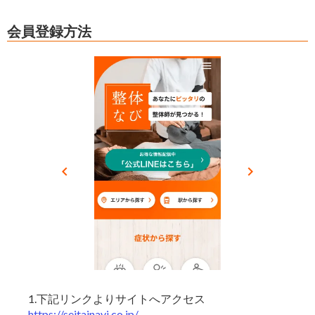
会員登録方法
keyboard_arrow_left
keyboard_arrow_right
1.下記リンクよりサイトへアクセス
https://seitainavi.co.jp/