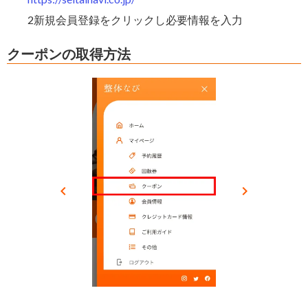
2新規会員登録をクリックし必要情報を入力
クーポンの取得方法
keyboard_arrow_left
keyboard_arrow_right