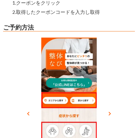
1.クーポンをクリック
2.取得したクーポンコードを入力し取得
ご予約方法
keyboard_arrow_left
keyboard_arrow_right